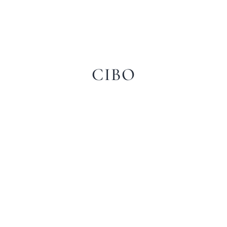
CIBO
QUESTO GIOIELLO ITALIANO DI
I
A
MIAMI BEACH STA APRENDO UN
G
NUOVO RISTORANTE A
MIDTOWN, E NOI NON VEDIAMO