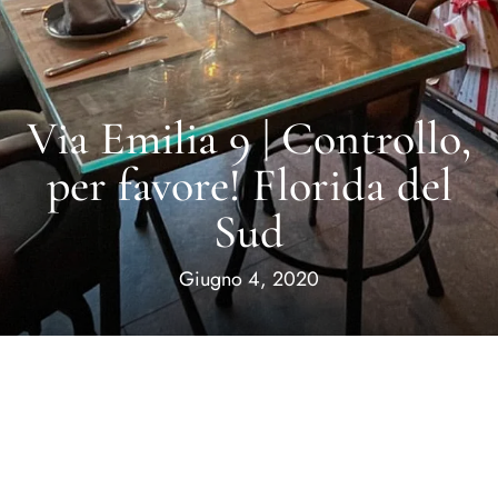
Via Emilia 9 | Controllo,
per favore! Florida del
Home
Sud
About Us
Giugno 4, 2020
Our Menus
Special Menu
Catering
Market
Blog
Make a Reservation