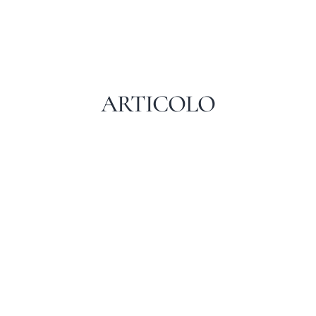
ARTICOLO
QUESTO GIOIELLO ITALIANO DI MIAMI
BEACH STA APRENDO UN NUOVO
RISTORANTE A MIDTOWN, E NOI NON
VEDIAMO L’ORA
MARZO 15, 2021 IN
CIBO
READ MORE