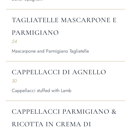
Market
Blog
TAGLIATELLE MASCARPONE E
Make a Reservation
PARMIGIANO
Gift Cards
24
Contact
Mascarpone and Parmigiano Tagliatelle
Order Online
CAPPELLACCI DI AGNELLO
1120 15th St Miami Beach FL 33139
30
Telefono: 786 216 7150
Cappellacci stuffed with Lamb
Lunedì – Venerdì | 5M – 11PM
Sabato – Domenica | 12:00 – 23:00
CAPPELLACCI PARMIGIANO &
RICOTTA IN CREMA DI