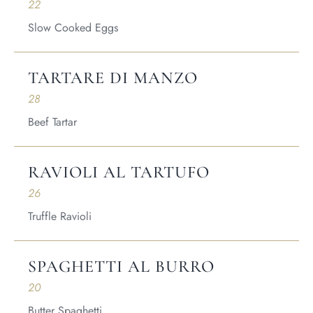
22
Slow Cooked Eggs
TARTARE DI MANZO
28
Beef Tartar
RAVIOLI AL TARTUFO
Home
26
About Us
Truffle Ravioli
Our Menus
SPAGHETTI AL BURRO
Special Menu
20
Catering
Butter Spaghetti