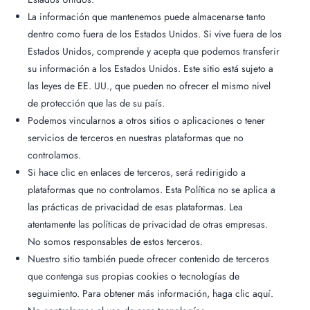
Special Menu
La información que mantenemos puede almacenarse tanto
Catering
dentro como fuera de los Estados Unidos. Si vive fuera de los
Estados Unidos, comprende y acepta que podemos transferir
Market
su información a los Estados Unidos. Este sitio está sujeto a
Blog
las leyes de EE. UU., que pueden no ofrecer el mismo nivel
de protección que las de su país.
Make a Reservation
Podemos vincularnos a otros sitios o aplicaciones o tener
Gift Cards
servicios de terceros en nuestras plataformas que no
controlamos.
Contact
Si hace clic en enlaces de terceros, será redirigido a
Order Online
plataformas que no controlamos. Esta Política no se aplica a
las prácticas de privacidad de esas plataformas. Lea
atentamente las políticas de privacidad de otras empresas.
1120 15th St Miami Beach FL 33139
No somos responsables de estos terceros.
Teléfono: 786 216 7150
Nuestro sitio también puede ofrecer contenido de terceros
que contenga sus propias cookies o tecnologías de
Lunes – Viernes | 5M – 11PM
seguimiento. Para obtener más información, haga clic aquí.
Sábado – Domingo | 12PM – 11PM